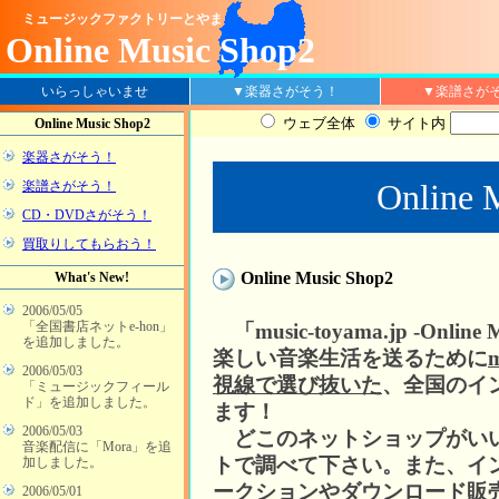
ミュージックファクトリーとやま
Online Music Shop2
ラグインが必要です
いらっしゃいませ
▼楽器さがそう！
▼楽譜さが
ウェブ全体
サイト内
Online Music Shop2
楽器さがそう！
Online 
楽譜さがそう！
CD・DVDさがそう！
買取りしてもらおう！
Online Music Shop2
What's New!
2006/05/05
「全国書店ネットe-hon」
「music-toyama.jp -Online
を追加しました。
楽しい音楽生活を送るために
2006/05/03
視線で選び抜いた
、全国のイ
「ミュージックフィール
ド」を追加しました。
ます！
2006/05/03
どこのネットショップがいい
音楽配信に「Mora」を追
トで調べて下さい。また、イ
加しました。
ークションやダウンロード販
2006/05/01