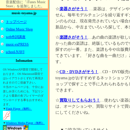
音楽配信に「iTunes Music
Store」を追加しました。
☆
楽器さがそう！
…楽器は、デザインや
music-toyama.jp
2006/03/30
せん。毎年モデルチェンジを繰り返すギ
CD/DVDに「boople」を追
ンのものは、現在発売されていない場合
加しました。
トップページ
新品から、中古までいろいろ探して、本
2005/05/25
Online Music Shop
「yahoo！ショッピング」
web作詞講座
☆
楽譜さがそう！
…あの曲の楽譜が欲し
を追加しました。
かった曲の楽譜は、絶版しているもので
music-exPRESS
2005/04/16
『music-toyama.jpオークシ
探すのが一番。また、楽譜も今や出版費
school-NAVI
ョン』好評に付き、楽器・
てきています。「好きな曲を一曲だけ」
楽譜購入支援サイト
Infomation
『Online Music Shop2』へ
す。
拡大オープンしました。
OS:WindowsXP環境で開発して
☆
CD・DVDさがそう！
…CD・DVD販売
2005/03/01
おります。OS:Macintosh環境で
『music-toyama.jpオークシ
toyama.jpがおすすめするネットシ
はレイアウトがくずれて再現さ
ョン』オープンしました。
れますのでご容赦下さい。
ョップで探すことで手に入れられるかも
※当ホームページを、十分にお
できます。
楽しみ頂くためにも、下記リン
クより最新の各プレイヤーのダ
☆
買取りしてもらおう！
…使わない楽器
ウンロードする事をおすすめし
ます。
は、オークションや、買取りサイトで買
▼
Flash Player（無料）
にしてくださいね。
▼
Windows Media Player（無料）
▼ご協力頂いているサイト