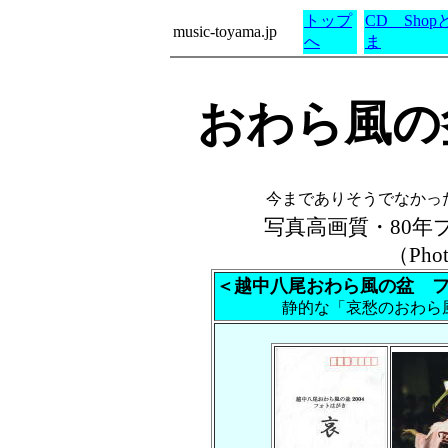
トップ
CD Shop
music-toyama.jp
へ
ま
おわら風の
今までありそうでなかっ
写真高画質・80
（Phot
＜越中八尾おわら風の盆 
静的な「哀愁のおわら