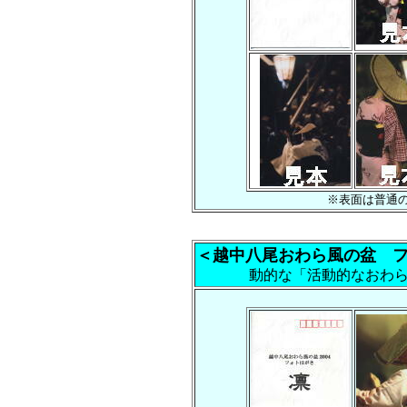
※表面は普通
＜越中八尾おわら風の盆 
動的な「活動的なおわ